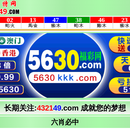
长期关注:
4321
49
.com
成就您的梦想