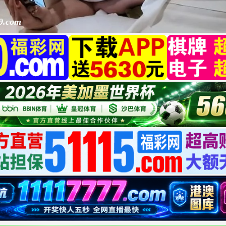
9.com