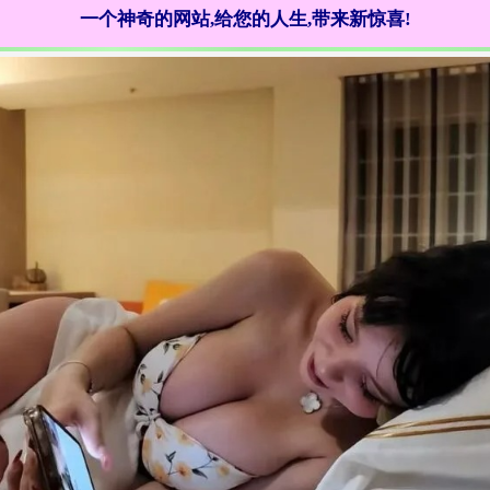
一个神奇的网站,给您的人生,带来新惊喜!