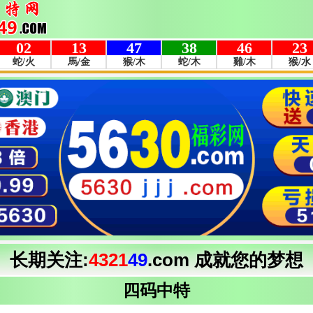
长期关注:
4321
49
.com
成就您的梦想