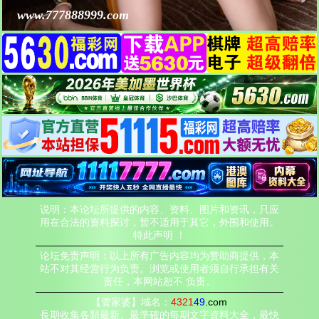
www.777888999.com
说明：本论坛所提供的内容、资料、图片和资讯，只应
用在合法的资料探讨，暂不适用于其它，外围和使用。
特此声明 ！
论坛免责声明：以上所有广告内容均为赞助商提供，本
站不对其经营行为负责。浏览或使用者须自行承担有关
责任，本网站恕不 负责。
【管家婆】域名：
4321
49
.com
長期收集各類最新、最準確的每期文字資料大全，最快